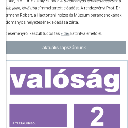
elnöke, Prof. Dr. Szakály Sándor
A tudományos ismeretterjesztés: a
múlt, jelen, jövő útja
címmel tartott előadást. A rendezvényt Prof. Dr.
Hermann Róbert, a Hadtörténi Intézet és Múzeum parancsnokának
tudományos helyettesének előadása zárta.
Az eseményről készült tudósítás
»ide«
kattintva érhető el.
aktuális lapszámunk