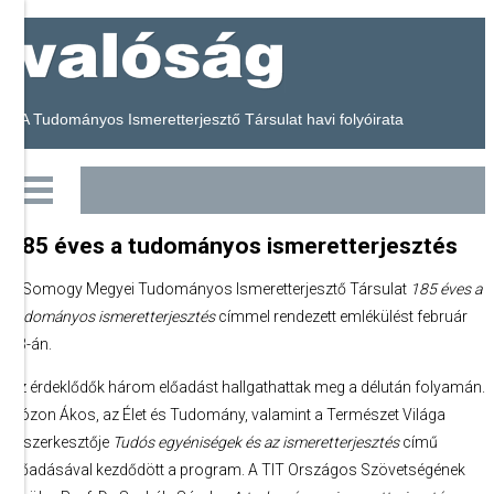
A Tudományos Ismeretterjesztő Társulat havi folyóirata
185 éves a tudományos ismeretterjesztés
A Somogy Megyei Tudományos Ismeretterjesztő Társulat
185 éves a
tudományos ismeretterjesztés
címmel rendezett emlékülést február
23-án.
Az érdeklődők három előadást hallgathattak meg a délután folyamán.
Gózon Ákos, az Élet és Tudomány, valamint a Természet Világa
főszerkesztője
Tudós egyéniségek és az ismeretterjesztés
című
előadásával kezdődött a program. A TIT Országos Szövetségének