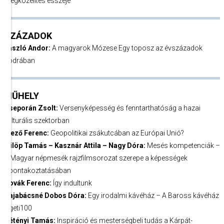
megközelítés esszéje
SZÁZADOK
László Andor:
A magyarok Mózese Egy toposz az évszázadok
sodrában
MŰHELY
Cseporán Zsolt:
Versenyképesség és fenntarthatóság a hazai
kulturális szektorban
Mező Ferenc:
Geopolitikai zsákutcában az Európai Unió?
Fülöp Tamás – Kasznár Attila – Nagy Dóra:
Mesés kompetenciák –
A Magyar népmesék rajzfilmsorozat szerepe a képességek
kibontakoztatásában
Novák Ferenc:
Így indultunk
Hajabácsné Dobos Dóra:
Egy irodalmi kávéház – A Baross kávéház
Ligeti100
Zétényi Tamás:
Inspiráció és mesterségbeli tudás a Kárpát-