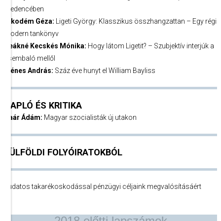
medencében
Nikodém Géza:
Ligeti György: Klasszikus összhangzattan – Egy régi
modern tankönyv
Deákné Kecskés Mónika:
Hogy látom Ligetit? – Szubjektív interjúk a
csembaló mellől
Ménes András:
Száz éve hunyt el William Bayliss
NAPLÓ ÉS KRITIKA
Paár Ádám:
Magyar szocialisták új utakon
KÜLFÖLDI FOLYÓIRATOKBÓL
Tudatos takarékoskodással pénzügyi céljaink megvalósításáért
2018 előtti lapszámok